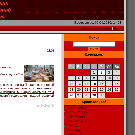
Воскресенье, 09.08.2026, 14:03
Главная
|
Регистрация
|
Вход
Поиск
14:16
Календарь
«
Апрель 2010
»
Пн
Вт
Ср
Чт
Пт
Сб
Вс
ашизма.
1
2
3
4
Маутхаузен"" и
5
6
7
8
9
10
11
12
13
14
15
16
17
18
ло надеяться на более взвешенный
ув из высоких кресел отъявленных
19
20
21
22
23
24
25
ли оголтелым национализмом, тем
26
27
28
29
30
упающей годовщины нашей великой
Архив записей
2009 Ноябрь
2009 Декабрь
2010 Январь
2010 Февраль
2010 Март
2010 Апрель
2010 Май