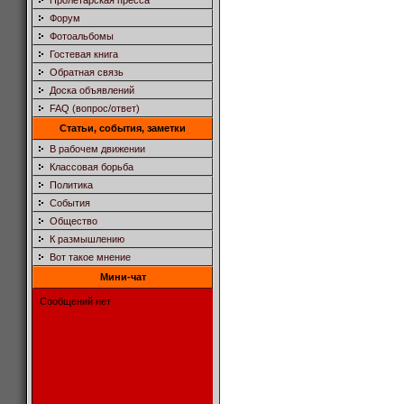
Пролетарская пресса
Форум
Фотоальбомы
Гостевая книга
Обратная связь
Доска объявлений
FAQ (вопрос/ответ)
Статьи, события, заметки
В рабочем движении
Классовая борьба
Политика
События
Общество
К размышлению
Вот такое мнение
Мини-чат