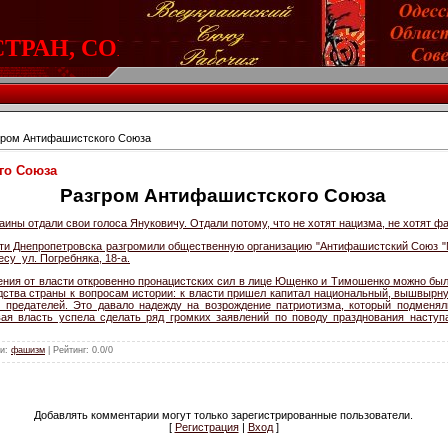
РАН, СОЕДИНЯЙТЕСЬ!
гром Антифашистского Союза
го Союза
Разгром Антифашистского Союза
ины отдали свои голоса Януковичу. Отдали потому, что не хотят нацизма, не хотят ф
асти Днепропетровска разгромили общественную организацию "Антифашистский Союз "
су ул. Погребняка, 18-а.
ения от власти откровенно пронацистских сил в лице Ющенко и Тимошенко можно бы
дства страны к вопросам истории: к власти пришел капитал национальный, вышвырн
 предателей. Это давало надежду на возрождение патриотизма, который подменя
вая власть успела сделать ряд громких заявлений по поводу празднования наст
ги
:
фашизм
|
Рейтинг
:
0.0
/
0
Добавлять комментарии могут только зарегистрированные пользователи.
[
Регистрация
|
Вход
]