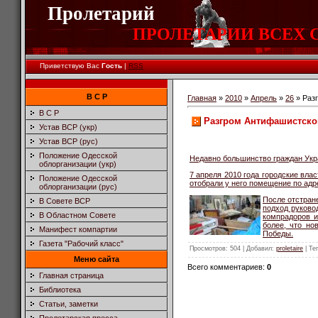
Пролетарий
ПРОЛЕТАРИИ ВСЕХ СТ
Приветствую Вас
Гость
|
RSS
В С Р
Главная
»
2010
»
Апрель
»
26
» Раз
В С Р
Разгром Антифашистско
Устав ВСР (укр)
Устав ВСР (рус)
Положение Одесской
Недавно большинство граждан Укра
облорганизации (укр)
7 апреля 2010 года городские вл
Положение Одесской
отобрали у него помещение по адре
облорганизации (рус)
После отстран
В Совете ВСР
подход руково
В Областном Совете
компрадоров и
более, что но
Манифест компартии
Победы.
Газета "Рабочий класс"
Просмотров
: 504 |
Добавил
:
proletaire
|
Те
Меню сайта
Всего комментариев
:
0
Главная страница
Библиотека
Статьи, заметки