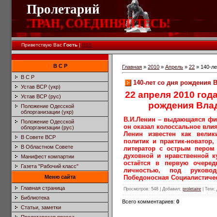
Пролетарий
Х СТРАН, СОЕДИНЯЙТЕСЬ!
Приветствую Вас
Гость
|
RSS
В С Р
Главная
»
2010
»
Апрель
»
22
» 140-ле
В С Р
140-лет со дня рождения В
Устав ВСР (укр)
22 апреля 2010 год
Устав ВСР (рус)
рождения Вла
Положение Одесской
облорганизации (укр)
В.И.Ленин – выдающаяся фиг
Положение Одесской
он оказал колоссальное влия
облорганизации (рус)
Ленин известен как вели
В Совете ВСР
политик и практик-новатор
В Областном Совете
литератор с острым пером
духовной и нравственной к
Манифест компартии
остаётся в первую очеред
Газета "Рабочий класс"
личностью, под руково
Меню сайта
Победоносная Социалистиче
Главная страница
Просмотров
: 548 |
Добавил
:
proletaire
|
Теги
:
Библиотека
Всего комментариев
:
0
Статьи, заметки