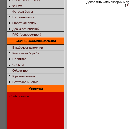
Пролетарская пресса
Добавлять комментарии могу
[
Р
Форум
Фотоальбомы
Гостевая книга
Обратная связь
Доска объявлений
FAQ (вопрос/ответ)
Статьи, события, заметки
В рабочем движении
Классовая борьба
Политика
События
Общество
К размышлению
Вот такое мнение
Мини-чат